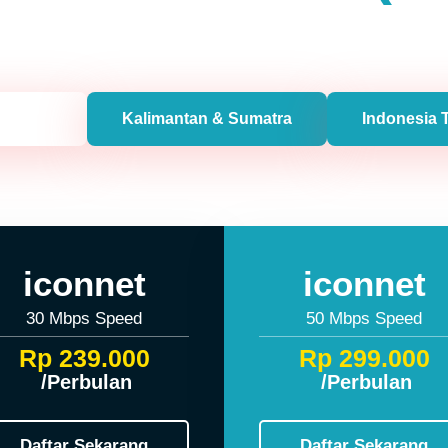
 & Bali
Kalimantan & Sumatra
Indonesia 
iconnet
iconnet
30 Mbps Speed
50 Mbps Speed
Rp 239.000
Rp 299.000
/Perbulan
/Perbulan
Daftar Sekarang
Daftar Sekarang