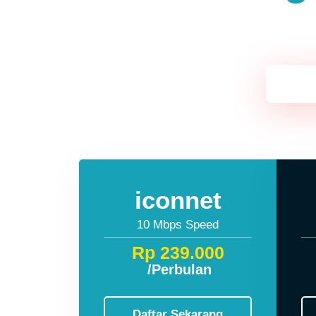
Jawa
iconnet
10 Mbps Speed
Rp 239.000
/Perbulan
Daftar Sekarang