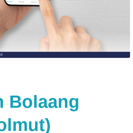
n Bolaang
olmut)