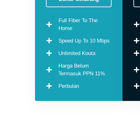
Full Fiber To The
Home
Speed Up To 10 Mbps
Unlimited Kouta
Harga Belum
Termasuk PPN 11%
Perbulan