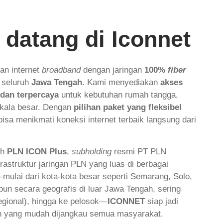
 datang di Iconnet
an internet
broadband
dengan jaringan
100%
fiber
i seluruh
Jawa Tengah
. Kami menyediakan
akses
, dan terpercaya
untuk kebutuhan rumah tangga,
kala besar. Dengan
pilihan paket yang fleksibel
bisa menikmati koneksi internet terbaik langsung dari
eh
PLN ICON Plus
,
subholding
resmi PT PLN
rastruktur jaringan PLN yang luas di berbagai
mulai dari kota-kota besar seperti Semarang, Solo,
un secara geografis di luar Jawa Tengah, sering
egional), hingga ke pelosok—
ICONNET
siap jadi
lan yang mudah dijangkau semua masyarakat.