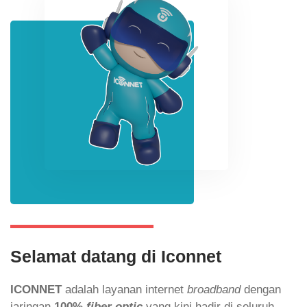
Selamat datang di Iconnet
ICONNET
adalah layanan internet
broadband
dengan
jaringan
100%
fiber optic
yang kini hadir di seluruh