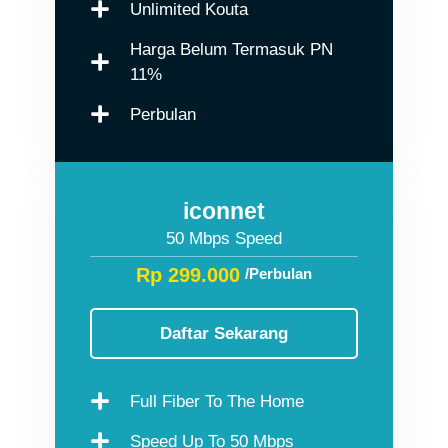
Unlimited Kouta
Harga Belum Termasuk PN
11%
Perbulan
iconnet
50 Mbps Speed
Rp 299.000
/Perbulan
Daftar Sekarang
Full Fiber To The Home
Speed Up To 50 Mbps